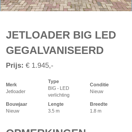
JETLOADER BIG LED
GEGALVANISEERD
Prijs:
€ 1.945,-
Type
Merk
Conditie
BIG - LED
Jetloader
Nieuw
verlichting
Bouwjaar
Lengte
Breedte
Nieuw
3.5 m
1.8 m