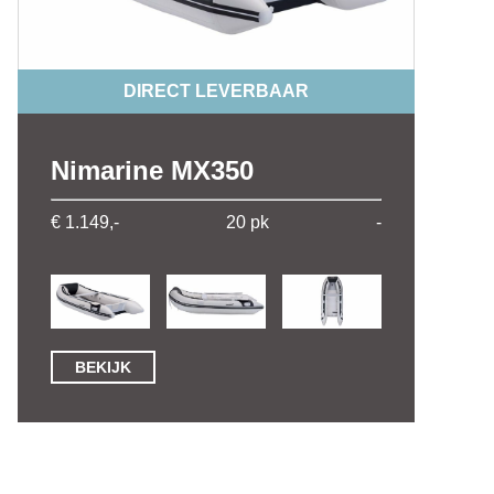
DIRECT LEVERBAAR
Nimarine MX350
€ 1.149,-
20 pk
-
BEKIJK