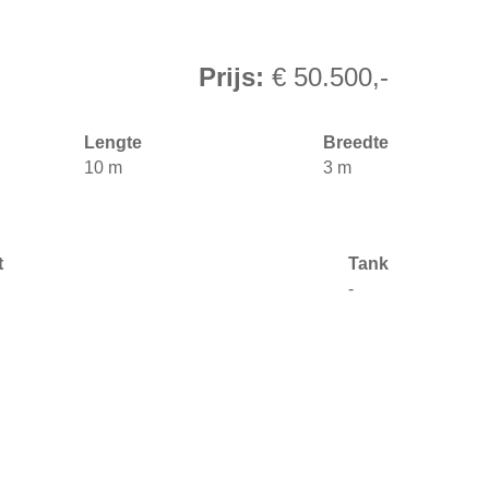
Prijs:
€ 50.500,-
Lengte
Breedte
10 m
3 m
t
Tank
-