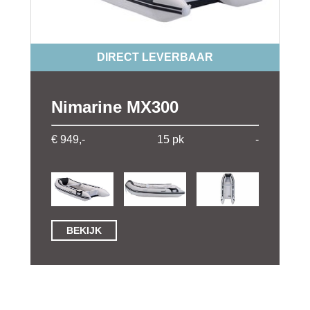
DIRECT LEVERBAAR
Nimarine MX300
€ 949,-
15 pk
-
BEKIJK